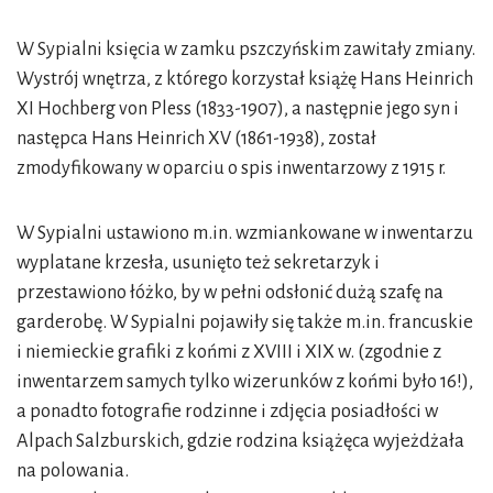
W Sypialni księcia w zamku pszczyńskim zawitały zmiany.
Wystrój wnętrza, z którego korzystał książę Hans Heinrich
XI Hochberg von Pless (1833-1907), a następnie jego syn i
następca Hans Heinrich XV (1861-1938), został
zmodyfikowany w oparciu o spis inwentarzowy z 1915 r.
W Sypialni ustawiono m.in. wzmiankowane w inwentarzu
wyplatane krzesła, usunięto też sekretarzyk i
przestawiono łóżko, by w pełni odsłonić dużą szafę na
garderobę. W Sypialni pojawiły się także m.in. francuskie
i niemieckie grafiki z końmi z XVIII i XIX w. (zgodnie z
inwentarzem samych tylko wizerunków z końmi było 16!),
a ponadto fotografie rodzinne i zdjęcia posiadłości w
Alpach Salzburskich, gdzie rodzina książęca wyjeżdżała
na polowania.