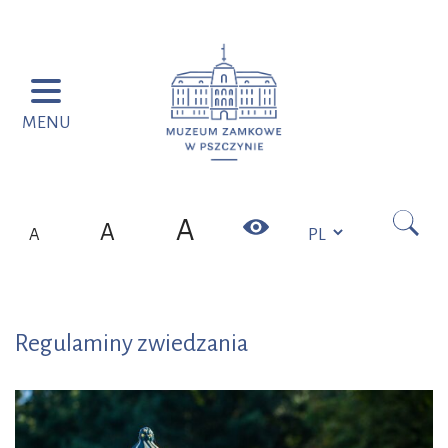
Przejdź do menu
Przejdź do wyszukiwarki
Przejdź do treści
MENU
Szukaj
A
Kontrast
A
A
Regulaminy zwiedzania