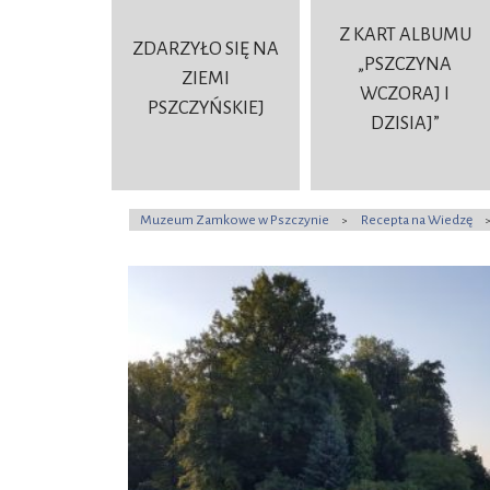
Z KART ALBUMU
ZDARZYŁO SIĘ NA
„PSZCZYNA
ZIEMI
WCZORAJ I
PSZCZYŃSKIEJ
DZISIAJ”
Muzeum Zamkowe w Pszczynie
Recepta na Wiedzę
>