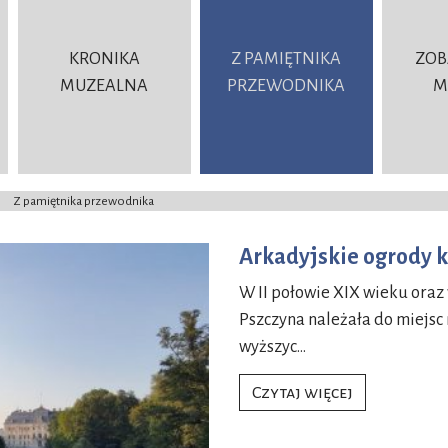
KRONIKA
Z PAMIĘTNIKA
ZOB
MUZEALNA
PRZEWODNIKA
M
Z pamiętnika przewodnika
>
Arkadyjskie ogrody k
W II połowie XIX wieku ora
Pszczyna należała do miejsc
wyższyc…
Arkadyjskie ogrody książ
Czytaj więcej