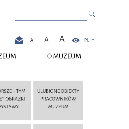
Szukaj na https://zamek-pszczyna.pl//
Szukaj
A
A
A
Kontrast
Kontakt
UZEUM
O MUZEUM
ORSZE – TYM
ULUBIONE OBIEKTY
E”. OBRAZKI
PRACOWNIKÓW
WYSTAWY
MUZEUM