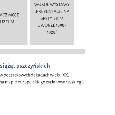
WOKÓŁ WYSTAWY
„PREZENTACJE NA
ACZ MOJE
BRYTYJSKIM
UZEUM
DWORZE 1898-
1929”
siążąt pszczyńskich
z w początkowych dekadach wieku XX,
 na mapie europejskiego życia towarzyskiego
ąt pszczyńskich