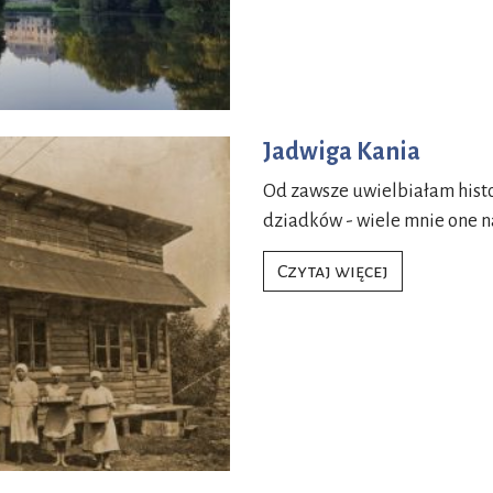
Jadwiga Kania
Od zawsze uwielbiałam hist
dziadków - wiele mnie one na
Jadwiga Kania
Czytaj więcej