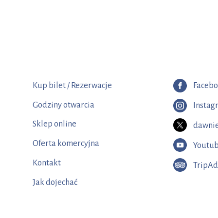
Kup bilet / Rezerwacje
Faceb
Godziny otwarcia
Instag
Sklep online
dawnie
Oferta komercyjna
Youtu
Kontakt
TripAd
Jak dojechać