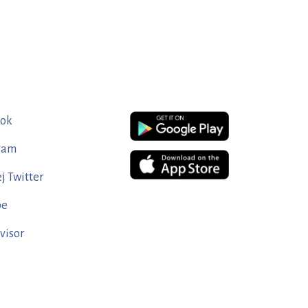
ook
ram
j Twitter
be
visor