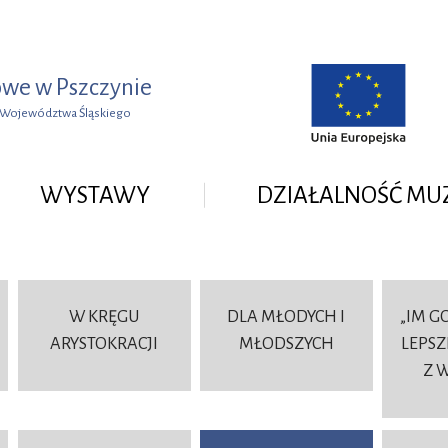
e w Pszczynie
u Województwa Śląskiego
WYSTAWY
DZIAŁALNOŚĆ M
W KRĘGU
DLA MŁODYCH I
„IM G
ARYSTOKRACJI
MŁODSZYCH
LEPSZ
Z 